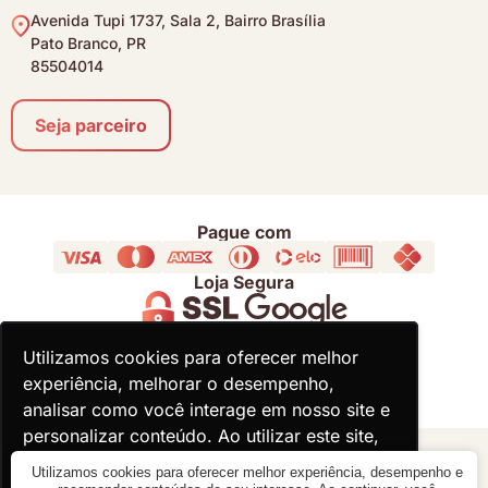
Avenida Tupi 1737, Sala 2, Bairro Brasília
Pato Branco, PR
85504014
Seja parceiro
Pague com
Loja Segura
Acompanhe
Utilizamos cookies para oferecer melhor
Utilizamos cookies para oferecer melhor
experiência, melhorar o desempenho,
experiência, melhorar o desempenho,
analisar como você interage em nosso site e
analisar como você interage em nosso site e
personalizar conteúdo. Ao utilizar este site,
personalizar conteúdo. Ao utilizar este site,
você concorda com o uso de cookies.
você concorda com o uso de cookies.
© 2000 - 2026 - Divina Haus - CNPJ: 18.930.821/0001-92
Utilizamos cookies para oferecer melhor experiência, desempenho e