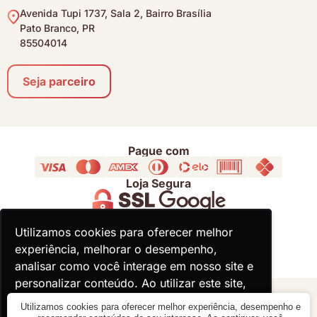
Avenida Tupi 1737, Sala 2, Bairro Brasília
Pato Branco, PR
85504014
Seja parceiro
Pague com
Loja Segura
Acompanhe
Utilizamos cookies para oferecer melhor
Utilizamos cookies para oferecer melhor
experiência, melhorar o desempenho,
experiência, melhorar o desempenho,
analisar como você interage em nosso site e
analisar como você interage em nosso site e
personalizar conteúdo. Ao utilizar este site,
personalizar conteúdo. Ao utilizar este site,
você concorda com o uso de cookies.
você concorda com o uso de cookies.
© 2000 - 2026 - Divina Haus - CNPJ: 18.930.821/0001-92
Utilizamos cookies para oferecer melhor experiência, desempenho e