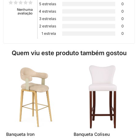
5 estrelas
0
Nenhuma
4 estrelas
0
avaliação
3 estrelas
0
2 estrelas
0
1 estrela
0
Quem viu este produto também gostou
Banqueta Iron
Banqueta Coliseu