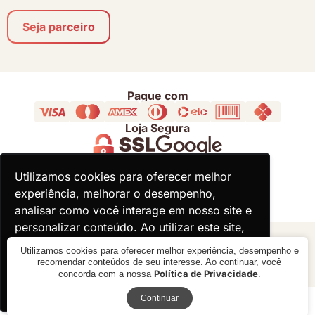
Seja parceiro
Pague com
Loja Segura
Acompanhe
Utilizamos cookies para oferecer melhor
Utilizamos cookies para oferecer melhor
experiência, melhorar o desempenho,
experiência, melhorar o desempenho,
analisar como você interage em nosso site e
analisar como você interage em nosso site e
personalizar conteúdo. Ao utilizar este site,
personalizar conteúdo. Ao utilizar este site,
você concorda com o uso de cookies.
você concorda com o uso de cookies.
© 2000 - 2026 - Divina Haus - CNPJ: 18.930.821/0001-92
Utilizamos cookies para oferecer melhor experiência, desempenho e
recomendar conteúdos de seu interesse. Ao continuar, você
Política de Privacidade
concorda com a nossa
.
Ok, entendi!
Ok, entendi!
Receba novidades
Verificada por
Continuar