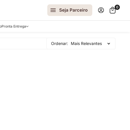
0
Seja Parceiro
o
Pronta Entrega
arrinhos
Ordenar:
Mais Relevantes
spelhos
 e Laterais
ro
ar