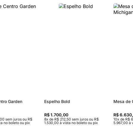
Sofás Retráteis
Tapetes
Bancos e Puffs
tro Garden
Espelho Bold
Mesa de 
R$ 1.700,00
R$ 6.630
,00 sem juros ou R$
8x de R$ 212,50 sem juros ou R$
10x de R$ 6
ta no boleto ou pix
1.530,00 à vista no boleto ou pix
5.967,00 à v