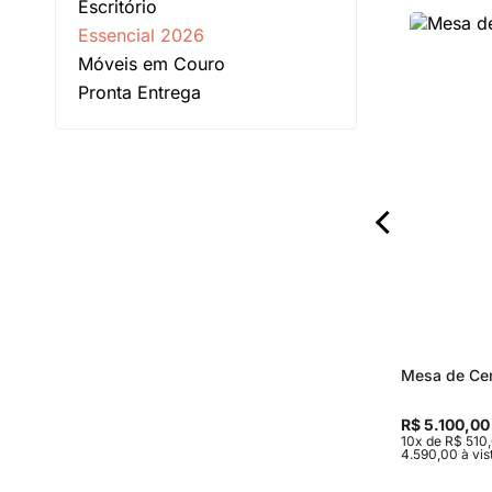
Escritório
Essencial 2026
Móveis em Couro
Pronta Entrega
esas Laterais
Biombo Clarice
Mesa de Cen
R$ 5.842,50
R$ 5.100,00
 sem juros ou R$
10x de R$ 584,25 sem juros ou R$
10x de R$ 510
o boleto ou pix
5.258,25 à vista no boleto ou pix
4.590,00 à vis