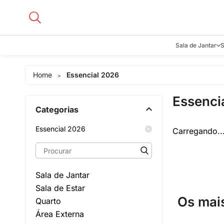
Sala de Jantar
S
Aparadore
Home
Essencial 2026
>
Buffets e B
Essenci
Cadeiras
Categorias
Carrinhos d
Adegas
Essencial 2026
Carregando..
Mesas de J
Sala de Jantar
Sala de Estar
Os mai
Quarto
Área Externa