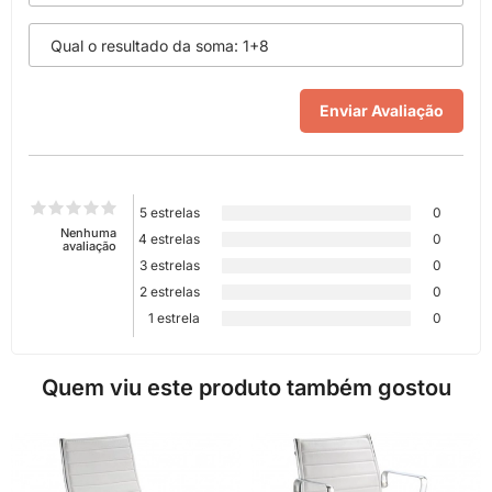
5 estrelas
0
Nenhuma
4 estrelas
0
avaliação
3 estrelas
0
2 estrelas
0
1 estrela
0
Quem viu este produto também gostou