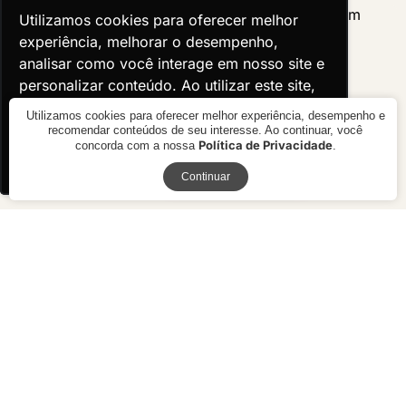
Utilizamos cookies para oferecer melhor
Utilizamos cookies para oferecer melhor
experiência, melhorar o desempenho,
experiência, melhorar o desempenho,
analisar como você interage em nosso site e
analisar como você interage em nosso site e
personalizar conteúdo. Ao utilizar este site,
personalizar conteúdo. Ao utilizar este site,
você concorda com o uso de cookies.
você concorda com o uso de cookies.
Utilizamos cookies para oferecer melhor experiência, desempenho e
recomendar conteúdos de seu interesse. Ao continuar, você
Política de Privacidade
concorda com a nossa
.
Ok, entendi!
Ok, entendi!
Receba novidades
Continuar
Cadeira Évora
Cadeira Azalea com Braço
R$ 3.120,00
R$ 2.530,00
10x de R$ 312,00 sem juros ou
10x de R$ 253,00 sem juros ou
R$ 2.808,00 à vista no boleto ou
R$ 2.277,00 à vista no boleto ou
pix
pix