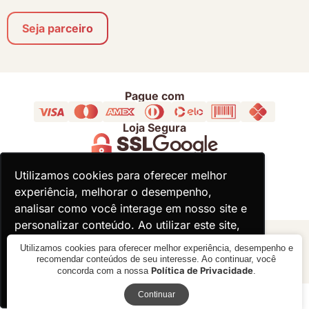
Seja parceiro
Pague com
Loja Segura
Acompanhe
Utilizamos cookies para oferecer melhor
Utilizamos cookies para oferecer melhor
experiência, melhorar o desempenho,
experiência, melhorar o desempenho,
analisar como você interage em nosso site e
analisar como você interage em nosso site e
personalizar conteúdo. Ao utilizar este site,
personalizar conteúdo. Ao utilizar este site,
você concorda com o uso de cookies.
você concorda com o uso de cookies.
© 2000 - 2026 - Divina Haus - CNPJ: 18.930.821/0001-92
Utilizamos cookies para oferecer melhor experiência, desempenho e
recomendar conteúdos de seu interesse. Ao continuar, você
Política de Privacidade
concorda com a nossa
.
Ok, entendi!
Ok, entendi!
Receba novidades
Verificada por
Continuar