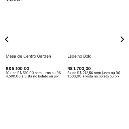
Sofás Fixos e Ilha
Sofás Retráteis
Ordenar
Mais Relevantes
A - Z
Z - A
Menor Preço
Mesa de Centro Garden
Maior Preço
Mais Vendidos
Espelho Bold
Mais Acessados
Novidades
Marcas
R$ 5.100,00
R$ 1.700,00
10x de R$ 510,00 sem juros ou R$
8x de R$ 212,50 sem juros ou R$
4.590,00 à vista no boleto ou pix
1.530,00 à vista no boleto ou pix