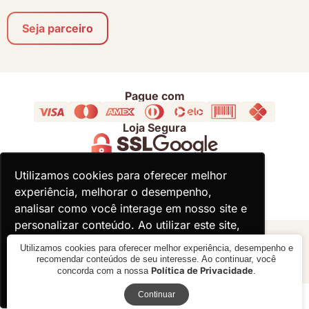
Seja parceiro
Pague com
Loja Segura
Acompanhe
Utilizamos cookies para oferecer melhor
Utilizamos cookies para oferecer melhor
experiência, melhorar o desempenho,
experiência, melhorar o desempenho,
analisar como você interage em nosso site e
analisar como você interage em nosso site e
personalizar conteúdo. Ao utilizar este site,
personalizar conteúdo. Ao utilizar este site,
você concorda com o uso de cookies.
você concorda com o uso de cookies.
© 2000 - 2026 - Divina Haus - CNPJ: 18.930.821/0001-92
Utilizamos cookies para oferecer melhor experiência, desempenho e
recomendar conteúdos de seu interesse. Ao continuar, você
Política de Privacidade
concorda com a nossa
.
Ok, entendi!
Ok, entendi!
Receba novidades
Verificada por
Continuar