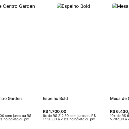
Sofás Retráteis
Tapetes
Bancos e Puffs
tro Garden
Espelho Bold
Mesa de 
R$ 1.700,00
R$ 6.430
,00 sem juros ou R$
8x de R$ 212,50 sem juros ou R$
10x de R$ 
ta no boleto ou pix
1.530,00 à vista no boleto ou pix
5.787,00 à v