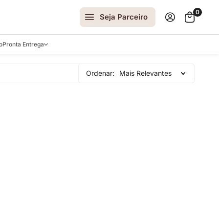
0
Seja Parceiro
o
Pronta Entrega
arrinhos
Ordenar:
Mais Relevantes
spelhos
 e Laterais
ro
ar