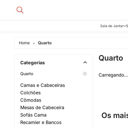
Sala de Jantar
S
Aparadore
Home
Quarto
>
Buffets e B
Quarto
Cadeiras
Categorias
Carrinhos d
Adegas
Quarto
Carregando..
Mesas de J
Camas e Cabeceiras
Colchões
Cômodas
Mesas de Cabeceira
Os mai
Sofás Cama
Recamier e Bancos