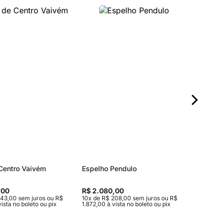
Centro Vaivém
Espelho Pendulo
Banco O
,00
R$ 2.080,00
R$ pre
643,00 sem juros ou R$
10x de R$ 208,00 sem juros ou R$
ista no boleto ou pix
1.872,00 à vista no boleto ou pix