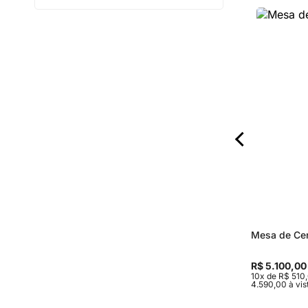
Espelho Acorde
Mesa de Cen
R$ 3.840,00
R$ 5.100,00
00 sem juros ou R$
10x de R$ 384,00 sem juros ou R$
10x de R$ 510
o boleto ou pix
3.456,00 à vista no boleto ou pix
4.590,00 à vis