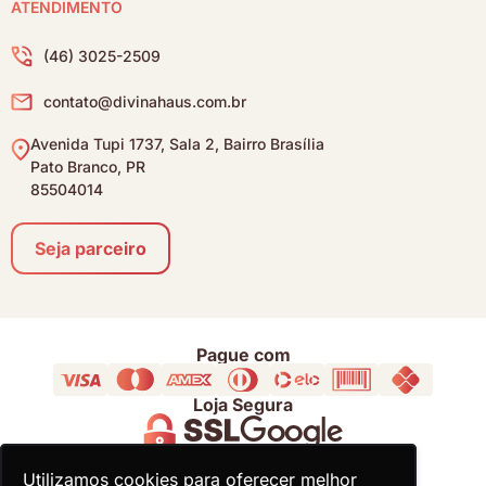
ATENDIMENTO
(46) 3025-2509
contato@divinahaus.com.br
Avenida Tupi 1737, Sala 2, Bairro Brasília
Pato Branco, PR
85504014
Seja parceiro
Pague com
Loja Segura
Acompanhe
Utilizamos cookies para oferecer melhor
Utilizamos cookies para oferecer melhor