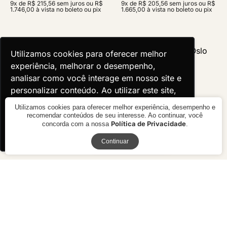
9x de R$ 215,56 sem juros ou R$
9x de R$ 205,56 sem juros ou R$
1.746,00 à vista no boleto ou pix
1.665,00 à vista no boleto ou pix
Utilizamos cookies para oferecer melhor
Utilizamos cookies para oferecer melhor
experiência, melhorar o desempenho,
experiência, melhorar o desempenho,
analisar como você interage em nosso site e
analisar como você interage em nosso site e
personalizar conteúdo. Ao utilizar este site,
personalizar conteúdo. Ao utilizar este site,
você concorda com o uso de cookies.
você concorda com o uso de cookies.
Utilizamos cookies para oferecer melhor experiência, desempenho e
recomendar conteúdos de seu interesse. Ao continuar, você
Política de Privacidade
concorda com a nossa
.
Ok, entendi!
Ok, entendi!
Receba novidades
Continuar
Mesa Lateral Line
Mesa Lateral Oslo
R$ 4.250,00
R$ preço
sob consulta
10x de R$ 425,00 sem juros ou
R$ 3.825,00 à vista no boleto ou
pix