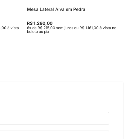
Mesa Lateral Alva em Pedra
Mesa de
R$ 1.290,00
R$ 5.10
,00 à vista
6x de R$ 215,00 sem juros ou R$ 1.161,00 à vista no
10x de R$
boleto ou pix
no boleto