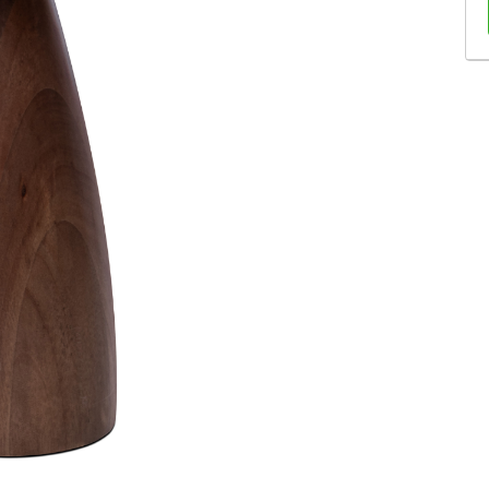
Sofás Retráteis
Tapetes
Bancos e Puffs