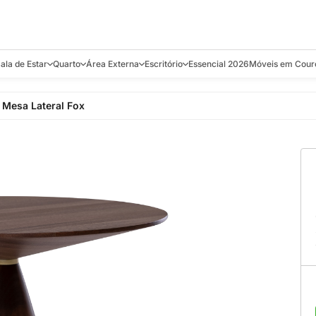
ala de Estar
Quarto
Área Externa
Escritório
Essencial 2026
Móveis em Cour
s
Bistrôs e Banquetas
Camas e Cabeceiras
Balanços
Cadeiras
Aparadores e C
Mesa Lateral Fox
alcões
Chaises
Colchões
Banquetas e Bistrôs
Escrivaninhas
Banquetas
Mesa de Centro
Cômodas
Cadeiras
Estantes
Cadeiras
e Bar, Chá e
Mesas Laterais e de Apoio
Mesas de Cabeceira
Carrinho Bar
Camas
Poltronas
Sofás Cama
Chaises
Decoração e E
antar
Racks e Sofá Table
Recamier e Bancos
Espreguiçadeiras
Mesas de Apoio
Puffs e Bancos
Mesas
Mesas de Cent
Sofás
Mesas de Centro
Mesas de Jant
Sofás Curvos e Orgânicos
Mesas Laterais
Móveis Soltos
Sofás Elétricos
Poltronas
Poltronas
Sofás Fixos e Ilha
Sofás
Sofás