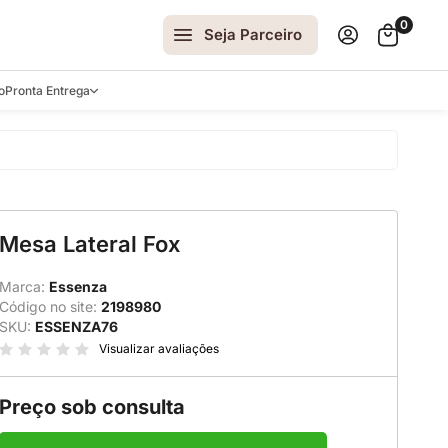
0
Seja Parceiro
o
Pronta Entrega
arrinhos
Mesa Lateral Fox
spelhos
 e Laterais
Marca:
Essenza
Código no site:
2198980
ro
SKU:
ESSENZA76
ar
Visualizar avaliações
Preço sob consulta