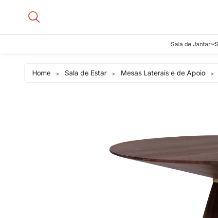
Sala de Jantar
S
Aparadore
Home
Sala de Estar
Mesas Laterais e de Apoio
>
>
>
Buffets e B
Cadeiras
Carrinhos d
Adegas
Mesas de J