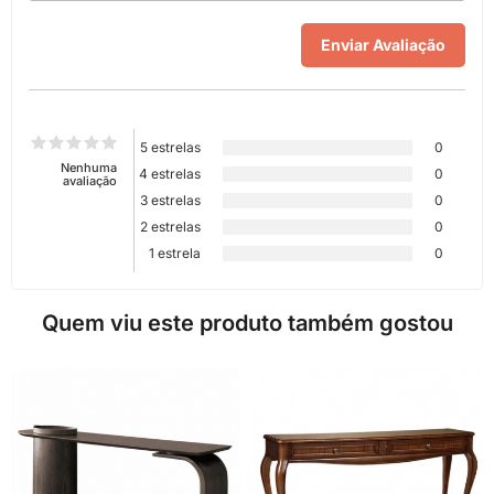
5 estrelas
0
Nenhuma
4 estrelas
0
avaliação
3 estrelas
0
2 estrelas
0
1 estrela
0
Quem viu este produto também gostou