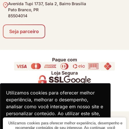
Avenida Tupi 1737, Sala 2, Bairro Brasília
Pato Branco, PR
85504014
Seja parceiro
Pague com
Loja Segura
Acompanhe
Utilizamos cookies para oferecer melhor
Utilizamos cookies para oferecer melhor
experiência, melhorar o desempenho,
experiência, melhorar o desempenho,
analisar como você interage em nosso site e
analisar como você interage em nosso site e
personalizar conteúdo. Ao utilizar este site,
personalizar conteúdo. Ao utilizar este site,
você concorda com o uso de cookies.
você concorda com o uso de cookies.
© 2000 - 2026 - Divina Haus - CNPJ: 18.930.821/0001-92
Utilizamos cookies para oferecer melhor experiência, desempenho e
recomendar conteúdos de seu interesse. Ao continuar, você