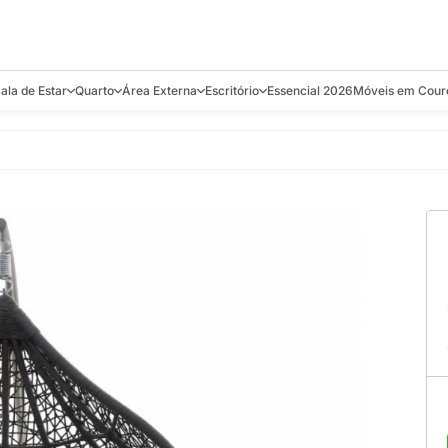
ala de Estar
Quarto
Área Externa
Escritório
Essencial 2026
Móveis em Cour
s
Bistrôs e Banquetas
Camas e Cabeceiras
Balanços
Cadeiras
Aparadores e C
alcões
Chaises
Colchões
Banquetas e Bistrôs
Escrivaninhas
Banquetas
Mesa de Centro
Cômodas
Cadeiras
Estantes
Cadeiras
e Bar, Chá e
Mesas Laterais e de Apoio
Mesas de Cabeceira
Carrinho Bar
Camas
Poltronas
Sofás Cama
Chaises
Decoração e E
antar
Racks e Sofá Table
Recamier e Bancos
Espreguiçadeiras
Mesas de Apoio
Puffs e Bancos
Mesas
Mesas de Cent
Sofás
Mesas de Centro
Mesas de Jant
Sofás Curvos e Orgânicos
Mesas Laterais
Móveis Soltos
Sofás Elétricos
Poltronas
Poltronas
Sofás Fixos e Ilha
Sofás
Sofás