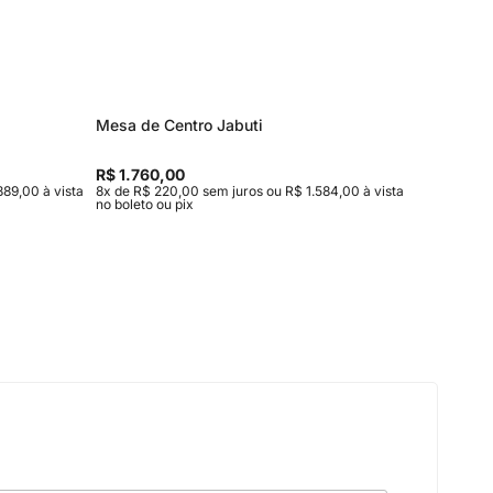
Mesa de Centro Jabuti
Aparado
R$ 1.760,00
R$ 4.82
889,00 à vista
8x de R$ 220,00 sem juros ou R$ 1.584,00 à vista
10x de R$
no boleto ou pix
no boleto