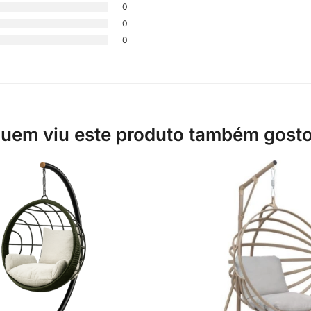
0
0
0
uem viu este produto também gost