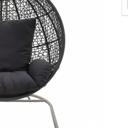
Sofás Retráteis
Tapetes
Bancos e Puffs