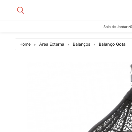
Sala de Jantar
S
Aparadore
Home
Área Externa
Balanços
Balanço Gota
>
>
>
Buffets e B
Cadeiras
Carrinhos d
Adegas
Mesas de J