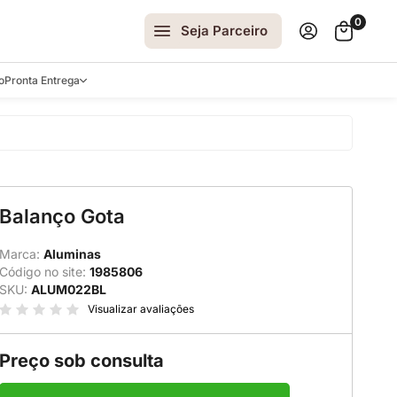
0
Seja Parceiro
o
Pronta Entrega
arrinhos
Balanço Gota
spelhos
 e Laterais
Marca:
Aluminas
Código no site:
1985806
ro
SKU:
ALUM022BL
ar
Visualizar avaliações
Preço sob consulta