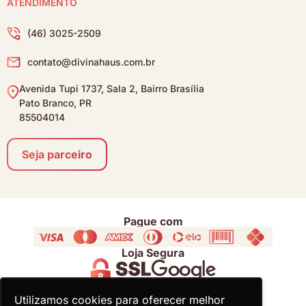
ATENDIMENTO
(46) 3025-2509
contato@divinahaus.com.br
Avenida Tupi 1737, Sala 2, Bairro Brasília
Pato Branco, PR
85504014
Seja parceiro
Pague com
Loja Segura
Acompanhe
Utilizamos cookies para oferecer melhor
Utilizamos cookies para oferecer melhor