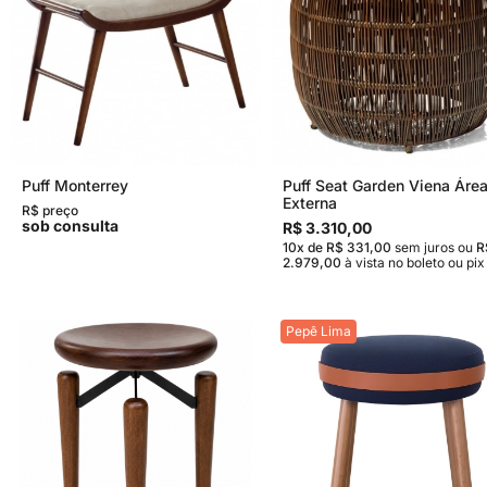
Puff Monterrey
Puff Seat Garden Viena Áre
Externa
R$ preço
sob consulta
R$ 3.310,00
10x de R$ 331,00
sem juros
ou
R
2.979,00
à vista no boleto ou pix
Pepê Lima