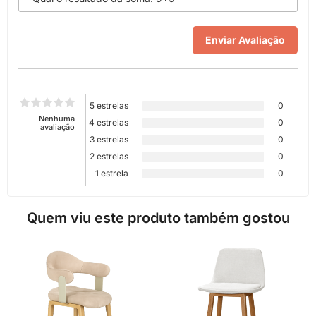
5 estrelas
0
Nenhuma
4 estrelas
0
avaliação
3 estrelas
0
2 estrelas
0
1 estrela
0
Quem viu este produto também gostou