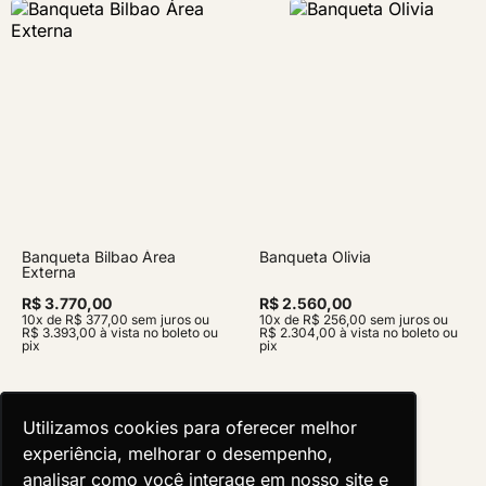
Banqueta Bilbao Área
Banqueta Olivia
Externa
R$ 3.770,00
R$ 2.560,00
10x de R$ 377,00 sem juros ou
10x de R$ 256,00 sem juros ou
R$ 3.393,00 à vista no boleto ou
R$ 2.304,00 à vista no boleto ou
pix
pix
Utilizamos cookies para oferecer melhor
Utilizamos cookies para oferecer melhor
experiência, melhorar o desempenho,
experiência, melhorar o desempenho,
analisar como você interage em nosso site e
analisar como você interage em nosso site e