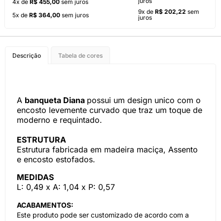
juros
4x de
R$ 455,00
sem juros
9x de
R$ 202,22
sem
5x de
R$ 364,00
sem juros
juros
Descrição
Tabela de cores
A
banqueta Diana
possui um design unico com o
encosto levemente curvado que traz um toque de
moderno e requintado.
ESTRUTURA
Estrutura fabricada em madeira maciça, Assento
e encosto estofados.
MEDIDAS
L: 0,49 x A: 1,04 x P: 0,57
ACABAMENTOS:
Este produto pode ser customizado de acordo com a