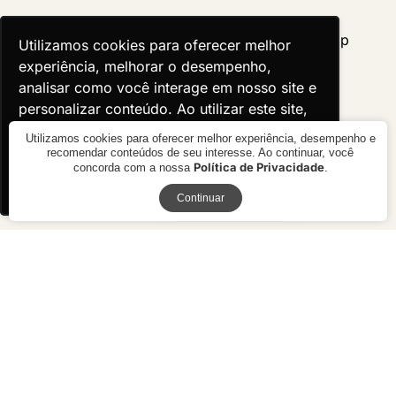
Utilizamos cookies para oferecer melhor
Utilizamos cookies para oferecer melhor
experiência, melhorar o desempenho,
experiência, melhorar o desempenho,
analisar como você interage em nosso site e
analisar como você interage em nosso site e
personalizar conteúdo. Ao utilizar este site,
personalizar conteúdo. Ao utilizar este site,
você concorda com o uso de cookies.
você concorda com o uso de cookies.
Utilizamos cookies para oferecer melhor experiência, desempenho e
recomendar conteúdos de seu interesse. Ao continuar, você
Política de Privacidade
concorda com a nossa
.
Ok, entendi!
Ok, entendi!
Receba novidades
Continuar
Banqueta Bar Tina Giratória
Banqueta Hop
R$ 1.550,00
R$ 2.232,00
7x de R$ 221,43 sem juros ou R$
10x de R$ 223,20 sem juros ou
1.395,00 à vista no boleto ou pix
R$ 2.008,80 à vista no boleto ou
pix