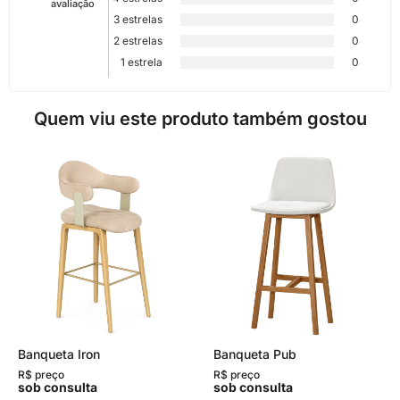
avaliação
3 estrelas
0
2 estrelas
0
1 estrela
0
Quem viu este produto também gostou
Banqueta Iron
Banqueta Pub
R$ preço
R$ preço
sob consulta
sob consulta