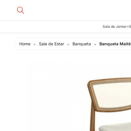
Sala de Jantar
S
Aparadore
Home
Sala de Estar
Banqueta
Banqueta Maitê
>
>
>
Buffets e B
Cadeiras
Carrinhos d
Adegas
Mesas de J