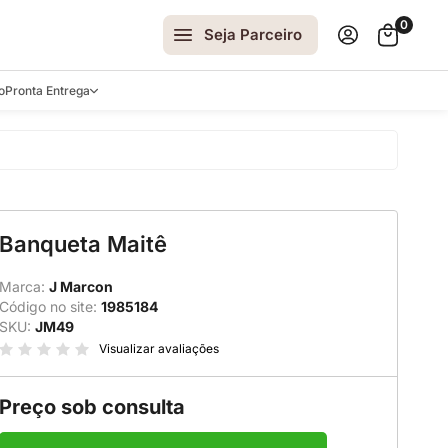
0
Seja Parceiro
o
Pronta Entrega
arrinhos
Banqueta Maitê
spelhos
 e Laterais
Marca:
J Marcon
Código no site:
1985184
ro
SKU:
JM49
ar
Visualizar avaliações
Preço sob consulta