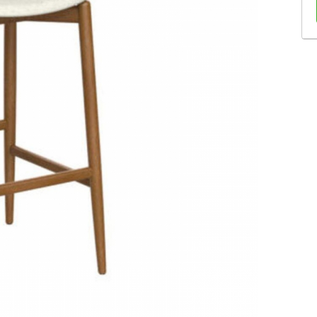
Sofás Retráteis
Tapetes
Bancos e Puffs