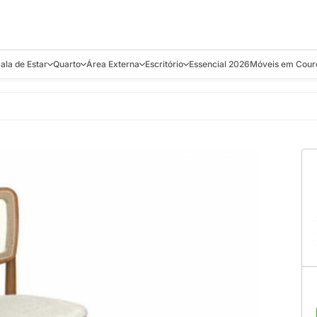
ala de Estar
Quarto
Área Externa
Escritório
Essencial 2026
Móveis em Cour
s
Bistrôs e Banquetas
Camas e Cabeceiras
Balanços
Cadeiras
Aparadores e C
alcões
Chaises
Colchões
Banquetas e Bistrôs
Escrivaninhas
Banquetas
Mesa de Centro
Cômodas
Cadeiras
Estantes
Cadeiras
e Bar, Chá e
Mesas Laterais e de Apoio
Mesas de Cabeceira
Carrinho Bar
Camas
Poltronas
Sofás Cama
Chaises
Decoração e E
antar
Racks e Sofá Table
Recamier e Bancos
Espreguiçadeiras
Mesas de Apoio
Puffs e Bancos
Mesas
Mesas de Cent
Sofás
Mesas de Centro
Mesas de Jant
Sofás Curvos e Orgânicos
Mesas Laterais
Móveis Soltos
Sofás Elétricos
Poltronas
Poltronas
Sofás Fixos e Ilha
Sofás
Sofás