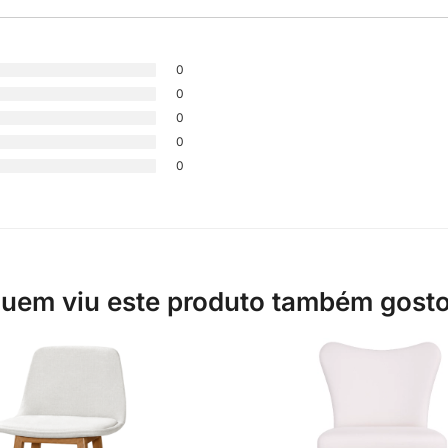
0
0
0
0
0
uem viu este produto também gost