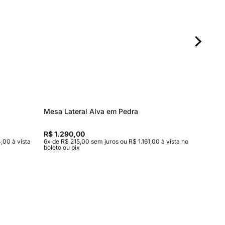
Mesa Lateral Alva em Pedra
Mesa de
Entrega
R$ 1.290,00
R$ 15.9
,00 à vista
6x de R$ 215,00 sem juros ou R$ 1.161,00 à vista no
10x de R$
boleto ou pix
vista no b