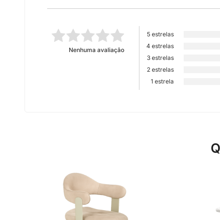
5 estrelas
4 estrelas
Nenhuma avaliação
3 estrelas
2 estrelas
1 estrela
Q