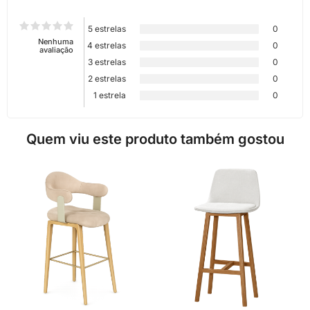
5 estrelas
0
Nenhuma
4 estrelas
0
avaliação
3 estrelas
0
2 estrelas
0
1 estrela
0
Quem viu este produto também gostou