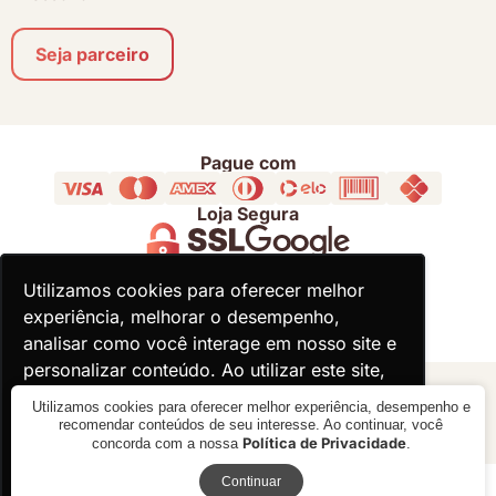
Seja parceiro
Pague com
Loja Segura
Acompanhe
Utilizamos cookies para oferecer melhor
Utilizamos cookies para oferecer melhor
experiência, melhorar o desempenho,
experiência, melhorar o desempenho,
analisar como você interage em nosso site e
analisar como você interage em nosso site e
personalizar conteúdo. Ao utilizar este site,
personalizar conteúdo. Ao utilizar este site,
você concorda com o uso de cookies.
você concorda com o uso de cookies.
© 2000 - 2026 - Divina Haus - CNPJ: 18.930.821/0001-92
Utilizamos cookies para oferecer melhor experiência, desempenho e
recomendar conteúdos de seu interesse. Ao continuar, você
Política de Privacidade
concorda com a nossa
.
Ok, entendi!
Ok, entendi!
Receba novidades
Verificada por
Continuar