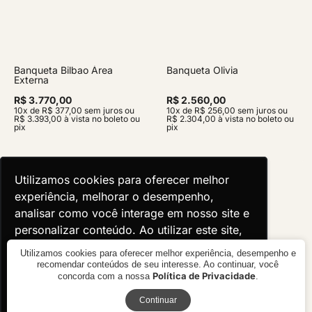
Banqueta Bilbao Área
Banqueta Olivia
Externa
R$ 3.770,00
R$ 2.560,00
10x de R$ 377,00 sem juros ou
10x de R$ 256,00 sem juros ou
R$ 3.393,00 à vista no boleto ou
R$ 2.304,00 à vista no boleto ou
pix
pix
Utilizamos cookies para oferecer melhor
Utilizamos cookies para oferecer melhor
experiência, melhorar o desempenho,
experiência, melhorar o desempenho,
analisar como você interage em nosso site e
analisar como você interage em nosso site e
personalizar conteúdo. Ao utilizar este site,
personalizar conteúdo. Ao utilizar este site,
você concorda com o uso de cookies.
você concorda com o uso de cookies.
Utilizamos cookies para oferecer melhor experiência, desempenho e
recomendar conteúdos de seu interesse. Ao continuar, você
Política de Privacidade
concorda com a nossa
.
Ok, entendi!
Ok, entendi!
Receba novidades
Continuar