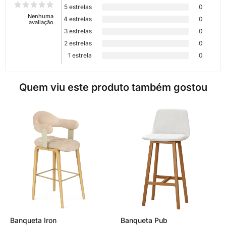
5 estrelas
0
Nenhuma
4 estrelas
0
avaliação
3 estrelas
0
2 estrelas
0
1 estrela
0
Quem viu este produto também gostou
Banqueta Iron
Banqueta Pub