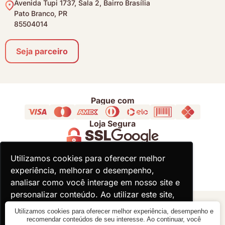
Avenida Tupi 1737, Sala 2, Bairro Brasília
Pato Branco, PR
85504014
Seja parceiro
Pague com
Loja Segura
Acompanhe
Utilizamos cookies para oferecer melhor
Utilizamos cookies para oferecer melhor
experiência, melhorar o desempenho,
experiência, melhorar o desempenho,
analisar como você interage em nosso site e
analisar como você interage em nosso site e
personalizar conteúdo. Ao utilizar este site,
personalizar conteúdo. Ao utilizar este site,
você concorda com o uso de cookies.
você concorda com o uso de cookies.
© 2000 - 2026 - Divina Haus - CNPJ: 18.930.821/0001-92
Utilizamos cookies para oferecer melhor experiência, desempenho e
recomendar conteúdos de seu interesse. Ao continuar, você