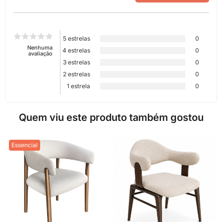
5 estrelas
0
Nenhuma
4 estrelas
0
avaliação
3 estrelas
0
2 estrelas
0
1 estrela
0
Quem viu este produto também gostou
Essencial