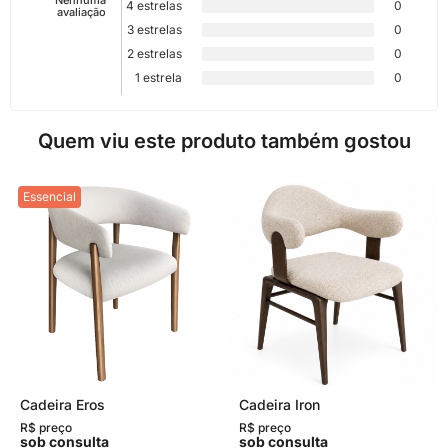
Nenhuma
4 estrelas
0
avaliação
3 estrelas
0
2 estrelas
0
1 estrela
0
Quem viu este produto também gostou
Essencial
Cadeira Eros
Cadeira Iron
R$ preço
R$ preço
sob consulta
sob consulta