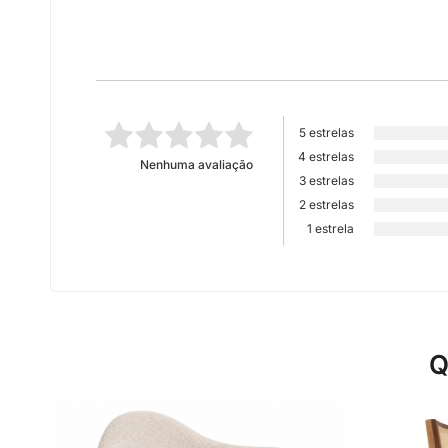
5 estrelas
4 estrelas
Nenhuma avaliação
3 estrelas
2 estrelas
1 estrela
Q