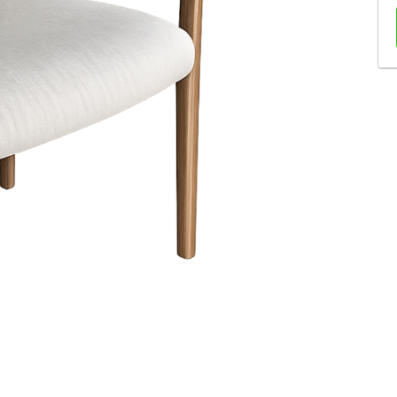
Sofás Retráteis
Tapetes
Bancos e Puffs