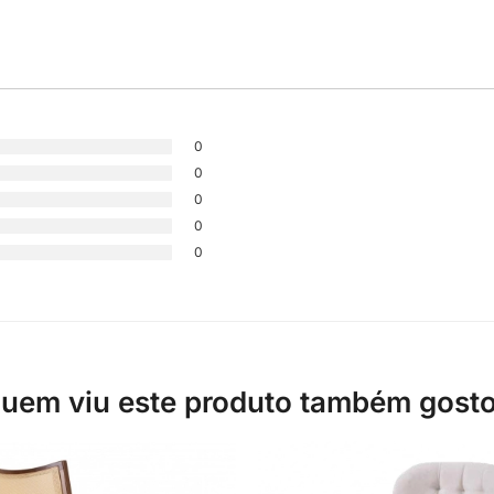
0
0
0
0
0
uem viu este produto também gost