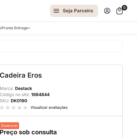
0
Seja Parceiro
o
Pronta Entrega
arrinhos
Cadeira Eros
spelhos
 e Laterais
Marca:
Destack
Código no site:
1984844
ro
SKU:
DK0190
ar
Visualizar avaliações
Essencial
Preço sob consulta