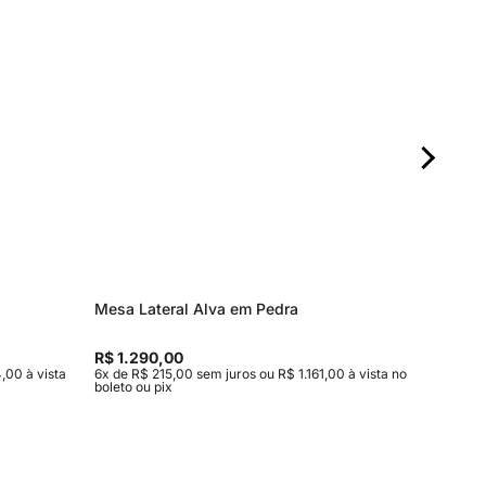
Mesa Lateral Alva em Pedra
Sofá Sto
R$ 1.290,00
R$ 13.2
,00 à vista
6x de R$ 215,00 sem juros ou R$ 1.161,00 à vista no
10x de R$
boleto ou pix
no boleto