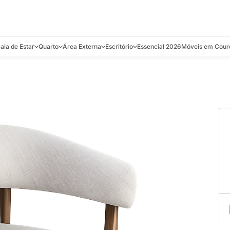
ala de Estar
Quarto
Área Externa
Escritório
Essencial 2026
Móveis em Cour
s
Bistrôs e Banquetas
Camas e Cabeceiras
Balanços
Cadeiras
Aparadores e C
alcões
Chaises
Colchões
Banquetas e Bistrôs
Escrivaninhas
Banquetas
Mesa de Centro
Cômodas
Cadeiras
Estantes
Cadeiras
e Bar, Chá e
Mesas Laterais e de Apoio
Mesas de Cabeceira
Carrinho Bar
Camas
Poltronas
Sofás Cama
Chaises
Decoração e E
antar
Racks e Sofá Table
Recamier e Bancos
Espreguiçadeiras
Mesas de Apoio
Puffs e Bancos
Mesas
Mesas de Cent
Sofás
Mesas de Centro
Mesas de Jant
Sofás Curvos e Orgânicos
Mesas Laterais
Móveis Soltos
Sofás Elétricos
Poltronas
Poltronas
Sofás Fixos e Ilha
Sofás
Sofás