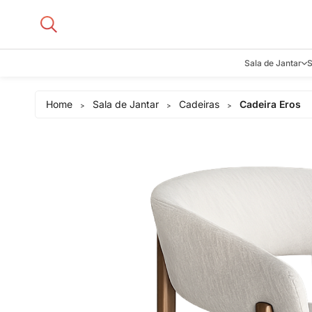
Sala de Jantar
S
Aparadore
Home
Sala de Jantar
Cadeiras
Cadeira Eros
>
>
>
Buffets e B
Cadeiras
Carrinhos d
Adegas
Mesas de J