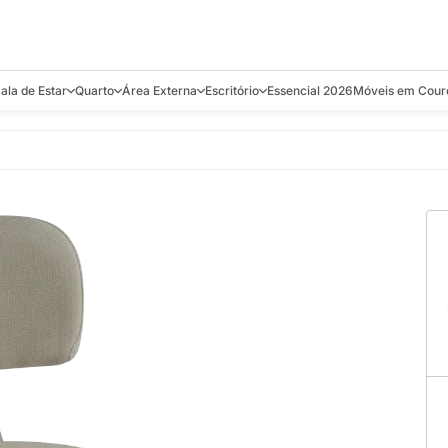
ala de Estar
Quarto
Área Externa
Escritório
Essencial 2026
Móveis em Cour
s
Bistrôs e Banquetas
Camas e Cabeceiras
Balanços
Cadeiras
Aparadores e C
alcões
Chaises
Colchões
Banquetas e Bistrôs
Escrivaninhas
Banquetas
Mesa de Centro
Cômodas
Cadeiras
Estantes
Cadeiras
e Bar, Chá e
Mesas Laterais e de Apoio
Mesas de Cabeceira
Carrinho Bar
Camas
Poltronas
Sofás Cama
Chaises
Decoração e E
antar
Racks e Sofá Table
Recamier e Bancos
Espreguiçadeiras
Mesas de Apoio
Puffs e Bancos
Mesas
Mesas de Cent
Sofás
Mesas de Centro
Mesas de Jant
Sofás Curvos e Orgânicos
Mesas Laterais
Móveis Soltos
Sofás Elétricos
Poltronas
Poltronas
Sofás Fixos e Ilha
Sofás
Sofás