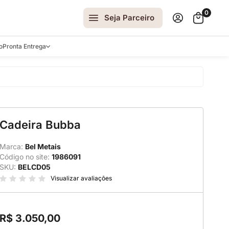
0
Seja Parceiro
o
Pronta Entrega
arrinhos
Cadeira Bubba
spelhos
 e Laterais
Marca:
Bel Metais
Código no site:
1986091
ro
SKU:
BELCD05
ar
Visualizar avaliações
R$ 3.050,00