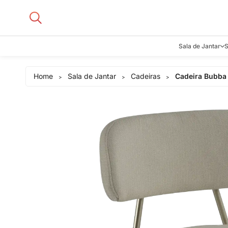
Sala de Jantar
S
Aparadore
Home
Sala de Jantar
Cadeiras
Cadeira Bubba
>
>
>
Buffets e B
Cadeiras
Carrinhos d
Adegas
Mesas de J