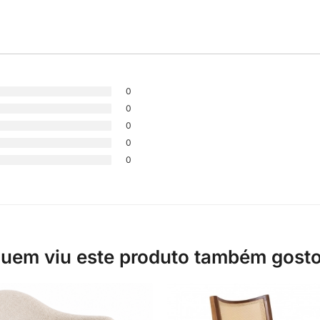
0
0
0
0
0
uem viu este produto também gost