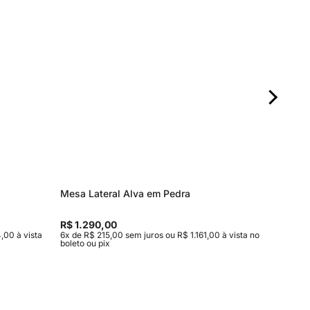
Mesa Lateral Alva em Pedra
Mesa de
R$ 1.290,00
R$ 5.10
,00 à vista
6x de R$ 215,00 sem juros ou R$ 1.161,00 à vista no
10x de R$
boleto ou pix
no boleto