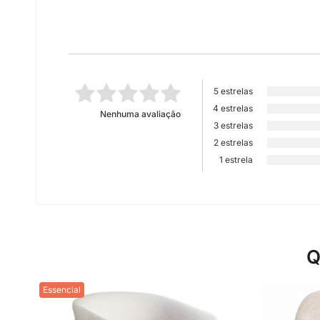
5 estrelas
4 estrelas
Nenhuma avaliação
3 estrelas
2 estrelas
1 estrela
Q
Essencial