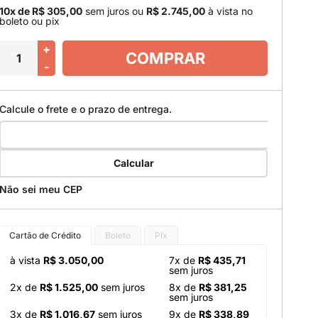
10x de R$ 305,00
sem juros
ou
R$ 2.745,00
à vista no
boleto ou pix
+
COMPRAR
-
Calcule o frete e o prazo de entrega.
Calcular
Não sei meu CEP
Cartão de Crédito
Boleto
Pix
à vista
R$ 3.050,00
7x de
R$ 435,71
sem juros
2x de
R$ 1.525,00
sem juros
8x de
R$ 381,25
sem juros
3x de
R$ 1.016,67
sem juros
9x de
R$ 338,89