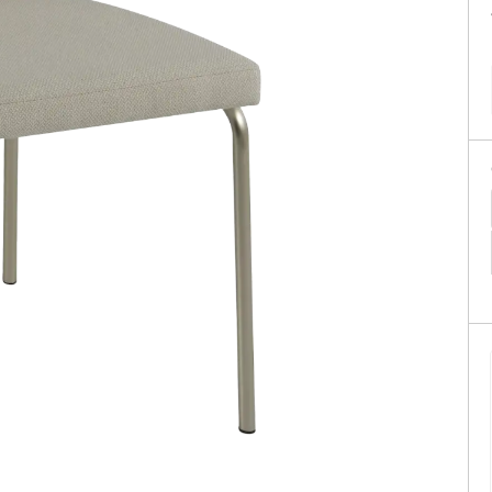
Sofás Retráteis
Tapetes
Bancos e Puffs