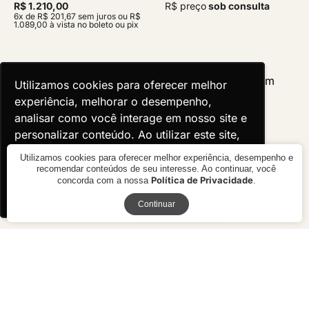
R$ 1.210,00
R$ preço
sob consulta
6x de R$ 201,67 sem juros ou R$
1.089,00 à vista no boleto ou pix
Utilizamos cookies para oferecer melhor
Utilizamos cookies para oferecer melhor
experiência, melhorar o desempenho,
experiência, melhorar o desempenho,
analisar como você interage em nosso site e
analisar como você interage em nosso site e
personalizar conteúdo. Ao utilizar este site,
personalizar conteúdo. Ao utilizar este site,
você concorda com o uso de cookies.
você concorda com o uso de cookies.
Utilizamos cookies para oferecer melhor experiência, desempenho e
recomendar conteúdos de seu interesse. Ao continuar, você
Política de Privacidade
concorda com a nossa
.
Ok, entendi!
Ok, entendi!
Receba novidades
Continuar
Cadeira Évora
Cadeira Azalea com Braço
R$ 3.120,00
R$ 2.530,00
10x de R$ 312,00 sem juros ou
10x de R$ 253,00 sem juros ou
R$ 2.808,00 à vista no boleto ou
R$ 2.277,00 à vista no boleto ou
pix
pix