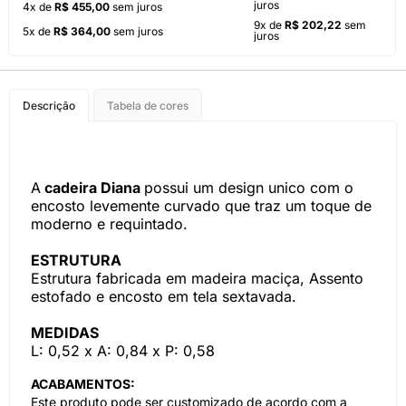
juros
4x de
R$ 455,00
sem juros
9x de
R$ 202,22
sem
5x de
R$ 364,00
sem juros
juros
Descrição
Tabela de cores
A
cadeira Diana
possui um design unico com o
encosto levemente curvado que traz um toque de
moderno e requintado.
ESTRUTURA
Estrutura fabricada em madeira maciça, Assento
estofado e encosto em tela sextavada.
MEDIDAS
L: 0,52 x A: 0,84 x P: 0,58
ACABAMENTOS:
Este produto pode ser customizado de acordo com a