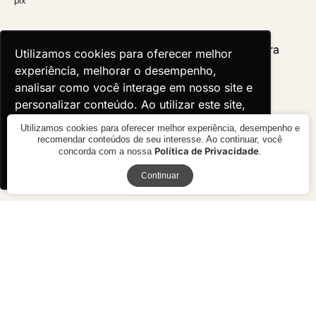
pix
Utilizamos cookies para oferecer melhor
Utilizamos cookies para oferecer melhor
experiência, melhorar o desempenho,
experiência, melhorar o desempenho,
analisar como você interage em nosso site e
analisar como você interage em nosso site e
personalizar conteúdo. Ao utilizar este site,
personalizar conteúdo. Ao utilizar este site,
você concorda com o uso de cookies.
você concorda com o uso de cookies.
Utilizamos cookies para oferecer melhor experiência, desempenho e
recomendar conteúdos de seu interesse. Ao continuar, você
Política de Privacidade
concorda com a nossa
.
Ok, entendi!
Ok, entendi!
Receba novidades
Continuar
Cadeira Alicia
Cadeira Évora
R$ preço
sob consulta
R$ 3.120,00
10x de R$ 312,00 sem juros ou
R$ 2.808,00 à vista no boleto ou
pix