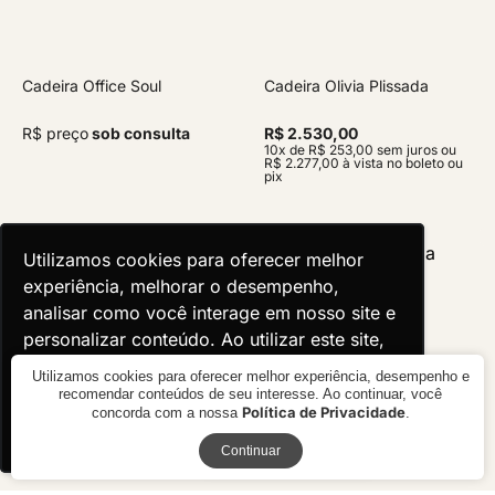
Cadeira Office Soul
Cadeira Olivia Plissada
R$ preço
sob consulta
R$ 2.530,00
10x de R$ 253,00 sem juros ou
R$ 2.277,00 à vista no boleto ou
pix
Utilizamos cookies para oferecer melhor
Utilizamos cookies para oferecer melhor
experiência, melhorar o desempenho,
experiência, melhorar o desempenho,
analisar como você interage em nosso site e
analisar como você interage em nosso site e
personalizar conteúdo. Ao utilizar este site,
personalizar conteúdo. Ao utilizar este site,
você concorda com o uso de cookies.
você concorda com o uso de cookies.
Utilizamos cookies para oferecer melhor experiência, desempenho e
recomendar conteúdos de seu interesse. Ao continuar, você
Política de Privacidade
concorda com a nossa
.
Ok, entendi!
Ok, entendi!
Receba novidades
Continuar