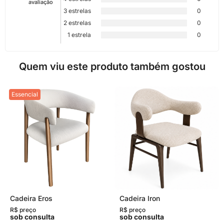
avaliação
3 estrelas
0
2 estrelas
0
1 estrela
0
Quem viu este produto também gostou
Essencial
Cadeira Eros
Cadeira Iron
R$ preço
R$ preço
sob consulta
sob consulta