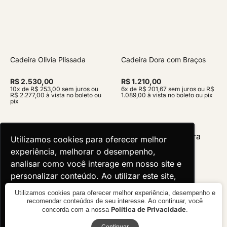
Cadeira Olivia Plissada
Cadeira Dora com Braços
R$ 2.530,00
R$ 1.210,00
10x de R$ 253,00 sem juros ou
6x de R$ 201,67 sem juros ou R$
R$ 2.277,00 à vista no boleto ou
1.089,00 à vista no boleto ou pix
pix
Utilizamos cookies para oferecer melhor
Utilizamos cookies para oferecer melhor
experiência, melhorar o desempenho,
experiência, melhorar o desempenho,
analisar como você interage em nosso site e
analisar como você interage em nosso site e
personalizar conteúdo. Ao utilizar este site,
personalizar conteúdo. Ao utilizar este site,
você concorda com o uso de cookies.
você concorda com o uso de cookies.
Utilizamos cookies para oferecer melhor experiência, desempenho e
recomendar conteúdos de seu interesse. Ao continuar, você
Política de Privacidade
concorda com a nossa
.
Ok, entendi!
Ok, entendi!
Receba novidades