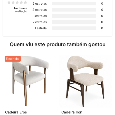
5 estrelas
0
Nenhuma
4 estrelas
0
avaliação
3 estrelas
0
2 estrelas
0
1 estrela
0
Quem viu este produto também gostou
Essencial
Cadeira Eros
Cadeira Iron