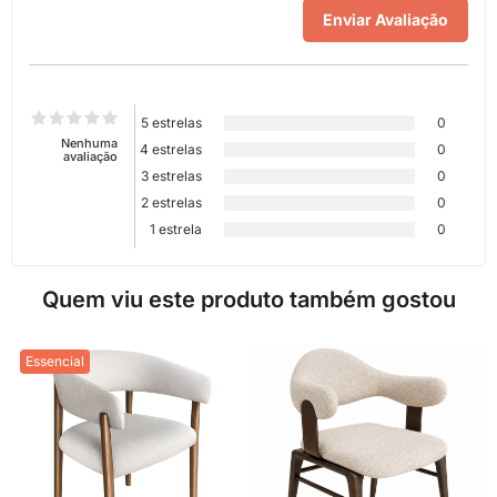
5 estrelas
0
Nenhuma
4 estrelas
0
avaliação
3 estrelas
0
2 estrelas
0
1 estrela
0
Quem viu este produto também gostou
Essencial