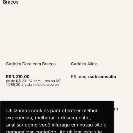
Cadeira Dora com Braços
Cadeira Alicia
R$ 1.210,00
R$ preço
sob consulta
6x de R$ 201,67 sem juros ou R$
1.089,00 à vista no boleto ou pix
Utilizamos cookies para oferecer melhor
Utilizamos cookies para oferecer melhor
experiência, melhorar o desempenho,
experiência, melhorar o desempenho,
analisar como você interage em nosso site e
analisar como você interage em nosso site e
personalizar conteúdo. Ao utilizar este site,
personalizar conteúdo. Ao utilizar este site,