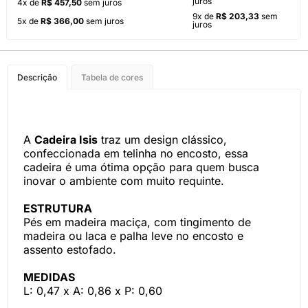
juros
4x de
R$ 457,50
sem juros
9x de
R$ 203,33
sem
5x de
R$ 366,00
sem juros
juros
Descrição
Tabela de cores
A
Cadeira Isis
traz um design clássico,
confeccionada em telinha no encosto, essa
cadeira é uma ótima opção para quem busca
inovar o ambiente com muito requinte.
ESTRUTURA
Pés em madeira maciça, com tingimento de
madeira ou laca e palha leve no encosto e
assento estofado.
MEDIDAS
L: 0,47 x A: 0,86 x P: 0,60