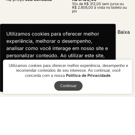
10x de R$ 312,00 sem juros ou
R$ 2.808,00 à vista no boleto ou
pix
Utilizamos cookies para oferecer melhor
Utilizamos cookies para oferecer melhor
experiência, melhorar o desempenho,
experiência, melhorar o desempenho,
analisar como você interage em nosso site e
analisar como você interage em nosso site e
personalizar conteúdo. Ao utilizar este site,
personalizar conteúdo. Ao utilizar este site,
você concorda com o uso de cookies.
você concorda com o uso de cookies.
Utilizamos cookies para oferecer melhor experiência, desempenho e
recomendar conteúdos de seu interesse. Ao continuar, você
Política de Privacidade
concorda com a nossa
.
Ok, entendi!
Ok, entendi!
Receba novidades
Continuar
Cadeira Azalea com Braço
Cadeira Dirigente Baixa
R$ 2.530,00
R$ 3.580,00
10x de R$ 253,00 sem juros ou
10x de R$ 358,00 sem juros ou
R$ 2.277,00 à vista no boleto ou
R$ 3.222,00 à vista no boleto ou
pix
pix