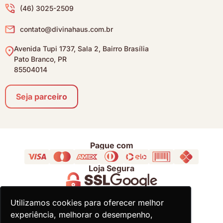
(46) 3025-2509
contato@divinahaus.com.br
Avenida Tupi 1737, Sala 2, Bairro Brasília
Pato Branco, PR
85504014
Seja parceiro
Pague com
Loja Segura
Acompanhe
Utilizamos cookies para oferecer melhor
Utilizamos cookies para oferecer melhor
experiência, melhorar o desempenho,
experiência, melhorar o desempenho,