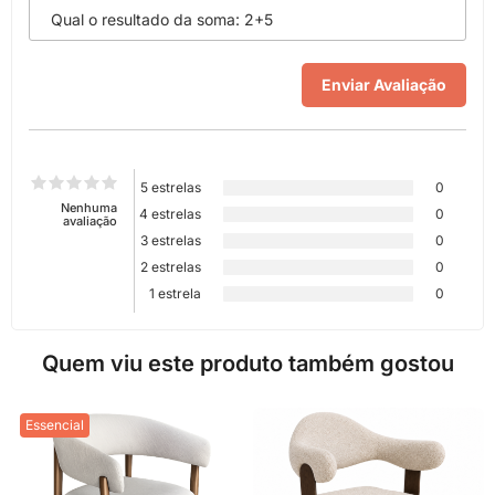
5 estrelas
0
Nenhuma
4 estrelas
0
avaliação
3 estrelas
0
2 estrelas
0
1 estrela
0
Quem viu este produto também gostou
Essencial