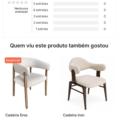
5 estrelas
0
Nenhuma
4 estrelas
0
avaliação
3 estrelas
0
2 estrelas
0
1 estrela
0
Quem viu este produto também gostou
Essencial
Cadeira Eros
Cadeira Iron