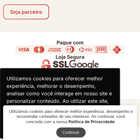
Seja parceiro
Pague com
Loja Segura
Acompanhe
Utilizamos cookies para oferecer melhor
Utilizamos cookies para oferecer melhor
experiência, melhorar o desempenho,
experiência, melhorar o desempenho,
analisar como você interage em nosso site e
analisar como você interage em nosso site e
personalizar conteúdo. Ao utilizar este site,
personalizar conteúdo. Ao utilizar este site,
você concorda com o uso de cookies.
você concorda com o uso de cookies.
© 2000 - 2026 - Divina Haus - CNPJ: 18.930.821/0001-92
Utilizamos cookies para oferecer melhor experiência, desempenho e
recomendar conteúdos de seu interesse. Ao continuar, você
Política de Privacidade
concorda com a nossa
.
Ok, entendi!
Ok, entendi!
Receba novidades
Verificada por
Continuar