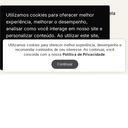
Utilizamos cookies para oferecer melhor
Utilizamos cookies para oferecer melhor
experiência, melhorar o desempenho,
experiência, melhorar o desempenho,
analisar como você interage em nosso site e
analisar como você interage em nosso site e
personalizar conteúdo. Ao utilizar este site,
personalizar conteúdo. Ao utilizar este site,
você concorda com o uso de cookies.
você concorda com o uso de cookies.
Utilizamos cookies para oferecer melhor experiência, desempenho e
recomendar conteúdos de seu interesse. Ao continuar, você
Política de Privacidade
concorda com a nossa
.
Ok, entendi!
Ok, entendi!
Receba novidades
Continuar
Cadeira Azalea com Braço
Cadeira Isis Tela
R$ 2.530,00
R$ 1.830,00
10x de R$ 253,00 sem juros ou
9x de R$ 203,33 sem juros ou R$
R$ 2.277,00 à vista no boleto ou
1.647,00 à vista no boleto ou pix
pix