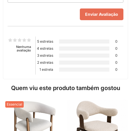
5 estrelas
0
Nenhuma
4 estrelas
0
avaliação
3 estrelas
0
2 estrelas
0
1 estrela
0
Quem viu este produto também gostou
Essencial