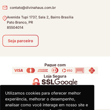
contato@divinahaus.com.br
Avenida Tupi 1737, Sala 2, Bairro Brasília
Pato Branco, PR
85504014
Seja parceiro
Pague com
Loja Segura
Acompanhe
Utilizamos cookies para oferecer melhor
Utilizamos cookies para oferecer melhor
experiência, melhorar o desempenho,
experiência, melhorar o desempenho,
analisar como você interage em nosso site e
analisar como você interage em nosso site e