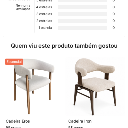
5 estrelas
0
Nenhuma
4 estrelas
0
avaliação
3 estrelas
0
2 estrelas
0
1 estrela
0
Quem viu este produto também gostou
Essencial
Cadeira Eros
Cadeira Iron
R$ preço
R$ preço