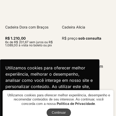
Cadeira Dora com Braços
Cadeira Alicia
R$ 1.210,00
R$ preço
sob consulta
6x de R$ 201,67 sem juros ou R$
1.089,00 à vista no boleto ou pix
Utilizamos cookies para oferecer melhor
Utilizamos cookies para oferecer melhor
experiência, melhorar o desempenho,
experiência, melhorar o desempenho,
analisar como você interage em nosso site e
analisar como você interage em nosso site e
personalizar conteúdo. Ao utilizar este site,
personalizar conteúdo. Ao utilizar este site,
você concorda com o uso de cookies.
você concorda com o uso de cookies.
Utilizamos cookies para oferecer melhor experiência, desempenho e
recomendar conteúdos de seu interesse. Ao continuar, você
Política de Privacidade
concorda com a nossa
.
Ok, entendi!
Ok, entendi!
Receba novidades
Continuar