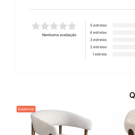
5 estrelas
4 estrelas
Nenhuma avaliação
3 estrelas
2 estrelas
1 estrela
Q
Essencial