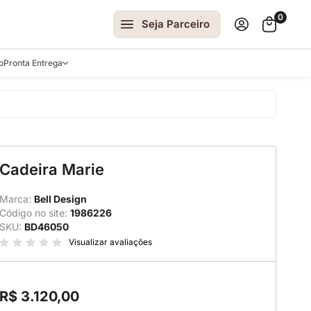
0
Seja Parceiro
o
Pronta Entrega
arrinhos
Cadeira Marie
spelhos
 e Laterais
Marca:
Bell Design
Código no site:
1986226
ro
SKU:
BD46050
ar
Visualizar avaliações
R$ 3.120,00