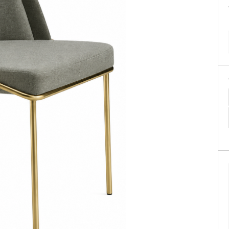
Sofás Retráteis
Tapetes
Bancos e Puffs