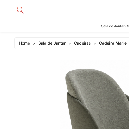
Sala de Jantar
S
Aparadore
Home
Sala de Jantar
Cadeiras
Cadeira Marie
>
>
>
Buffets e B
Cadeiras
Carrinhos d
Adegas
Mesas de J