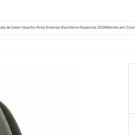
ala de Estar
Quarto
Área Externa
Escritório
Essencial 2026
Móveis em Cour
s
Bistrôs e Banquetas
Camas e Cabeceiras
Balanços
Cadeiras
Aparadores e C
alcões
Chaises
Colchões
Banquetas e Bistrôs
Escrivaninhas
Banquetas
Mesa de Centro
Cômodas
Cadeiras
Estantes
Cadeiras
e Bar, Chá e
Mesas Laterais e de Apoio
Mesas de Cabeceira
Carrinho Bar
Camas
Poltronas
Sofás Cama
Chaises
Decoração e E
antar
Racks e Sofá Table
Recamier e Bancos
Espreguiçadeiras
Mesas de Apoio
Puffs e Bancos
Mesas
Mesas de Cent
Sofás
Mesas de Centro
Mesas de Jant
Sofás Curvos e Orgânicos
Mesas Laterais
Móveis Soltos
Sofás Elétricos
Poltronas
Poltronas
Sofás Fixos e Ilha
Sofás
Sofás