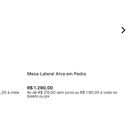
Mesa Lateral Alva em Pedra
Sofá Sto
R$ 1.290,00
R$ 13.2
,00 à vista
6x de R$ 215,00 sem juros ou R$ 1.161,00 à vista no
10x de R$
boleto ou pix
no boleto