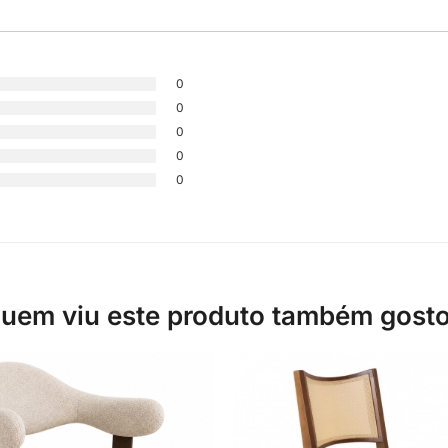
0
0
0
0
0
uem viu este produto também gost