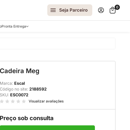
0
Seja Parceiro
o
Pronta Entrega
arrinhos
Cadeira Meg
spelhos
 e Laterais
Marca:
Escal
Código no site:
2188592
ro
SKU:
ESC0072
ar
Visualizar avaliações
Preço sob consulta