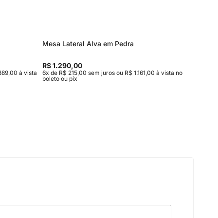
Mesa Lateral Alva em Pedra
Mesa de
Entrega
R$ 1.290,00
R$ 15.9
889,00 à vista
6x de R$ 215,00 sem juros ou R$ 1.161,00 à vista no
10x de R$
boleto ou pix
vista no b