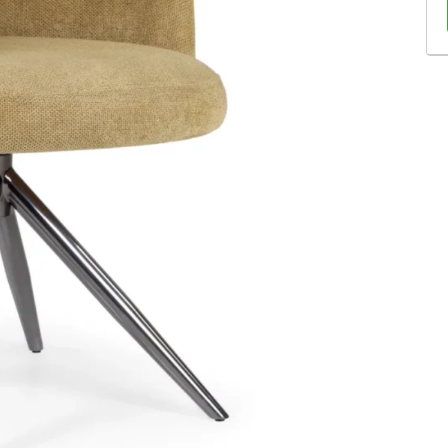
Sofás Retráteis
Tapetes
Bancos e Puffs