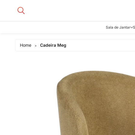
Sala de Jantar
S
Aparadore
Home
Cadeira Meg
>
Buffets e B
Cadeiras
Carrinhos d
Adegas
Mesas de J