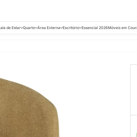
ala de Estar
Quarto
Área Externa
Escritório
Essencial 2026
Móveis em Cour
s
Bistrôs e Banquetas
Camas e Cabeceiras
Balanços
Cadeiras
Aparadores e C
alcões
Chaises
Colchões
Banquetas e Bistrôs
Escrivaninhas
Banquetas
Mesa de Centro
Cômodas
Cadeiras
Estantes
Cadeiras
e Bar, Chá e
Mesas Laterais e de Apoio
Mesas de Cabeceira
Carrinho Bar
Camas
Poltronas
Sofás Cama
Chaises
Decoração e E
antar
Racks e Sofá Table
Recamier e Bancos
Espreguiçadeiras
Mesas de Apoio
Puffs e Bancos
Mesas
Mesas de Cent
Sofás
Mesas de Centro
Mesas de Jant
Sofás Curvos e Orgânicos
Mesas Laterais
Móveis Soltos
Sofás Elétricos
Poltronas
Poltronas
Sofás Fixos e Ilha
Sofás
Sofás