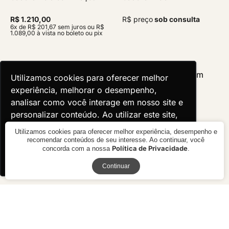
R$ 1.210,00
R$ preço
sob consulta
6x de R$ 201,67 sem juros ou R$
1.089,00 à vista no boleto ou pix
Utilizamos cookies para oferecer melhor
Utilizamos cookies para oferecer melhor
experiência, melhorar o desempenho,
experiência, melhorar o desempenho,
analisar como você interage em nosso site e
analisar como você interage em nosso site e
personalizar conteúdo. Ao utilizar este site,
personalizar conteúdo. Ao utilizar este site,
você concorda com o uso de cookies.
você concorda com o uso de cookies.
Utilizamos cookies para oferecer melhor experiência, desempenho e
recomendar conteúdos de seu interesse. Ao continuar, você
Política de Privacidade
concorda com a nossa
.
Ok, entendi!
Ok, entendi!
Receba novidades
Continuar
Cadeira Évora
Cadeira Azalea com Braço
R$ 3.120,00
R$ 2.530,00
10x de R$ 312,00 sem juros ou
10x de R$ 253,00 sem juros ou
R$ 2.808,00 à vista no boleto ou
R$ 2.277,00 à vista no boleto ou