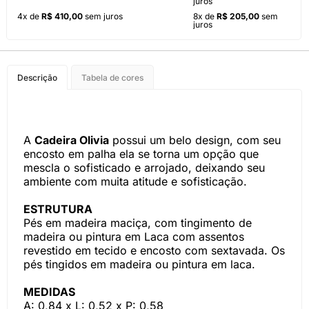
juros
4x de
R$ 410,00
sem juros
8x de
R$ 205,00
sem
juros
Descrição
Tabela de cores
A
Cadeira Olivia
possui um belo design, com seu
encosto em palha ela se torna um opção que
mescla o sofisticado e arrojado, deixando seu
ambiente com muita atitude e sofisticação.
ESTRUTURA
Pés em madeira maciça, com tingimento de
madeira ou pintura em Laca com assentos
revestido em tecido e encosto com sextavada. Os
pés tingidos em madeira ou pintura em laca.
MEDIDAS
A: 0,84 x L: 0,52 x P: 0,58