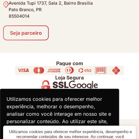
Avenida Tupi 1737, Sala 2, Bairro Brasília
Pato Branco, PR
85504014
Seja parceiro
Pague com
Loja Segura
Acompanhe
Utilizamos cookies para oferecer melhor
Utilizamos cookies para oferecer melhor
experiência, melhorar o desempenho,
experiência, melhorar o desempenho,
analisar como você interage em nosso site e
analisar como você interage em nosso site e
personalizar conteúdo. Ao utilizar este site,
personalizar conteúdo. Ao utilizar este site,
você concorda com o uso de cookies.
você concorda com o uso de cookies.
© 2000 - 2026 - Divina Haus - CNPJ: 18.930.821/0001-92
Utilizamos cookies para oferecer melhor experiência, desempenho e
recomendar conteúdos de seu interesse. Ao continuar, você