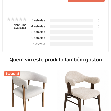
5 estrelas
0
Nenhuma
4 estrelas
0
avaliação
3 estrelas
0
2 estrelas
0
1 estrela
0
Quem viu este produto também gostou
Essencial