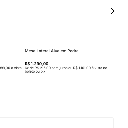
Mesa Lateral Alva em Pedra
Mesa de
R$ 1.290,00
R$ 1.76
889,00 à vista
6x de R$ 215,00 sem juros ou R$ 1.161,00 à vista no
8x de R$ 
boleto ou pix
no boleto