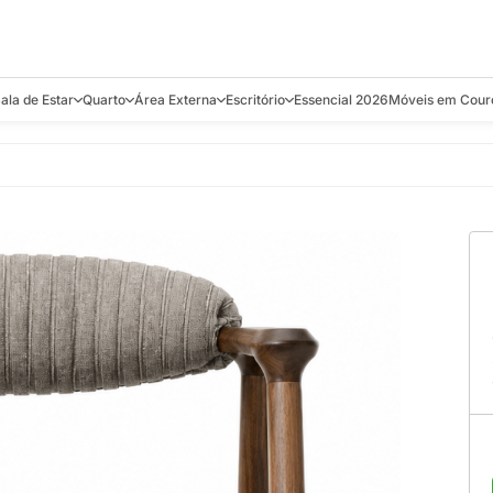
ala de Estar
Quarto
Área Externa
Escritório
Essencial 2026
Móveis em Cour
s
Bistrôs e Banquetas
Camas e Cabeceiras
Balanços
Cadeiras
Aparadores e C
alcões
Chaises
Colchões
Banquetas e Bistrôs
Escrivaninhas
Banquetas
Mesa de Centro
Cômodas
Cadeiras
Estantes
Cadeiras
e Bar, Chá e
Mesas Laterais e de Apoio
Mesas de Cabeceira
Carrinho Bar
Camas
Poltronas
Sofás Cama
Chaises
Decoração e E
antar
Racks e Sofá Table
Recamier e Bancos
Espreguiçadeiras
Mesas de Apoio
Puffs e Bancos
Mesas
Mesas de Cent
Sofás
Mesas de Centro
Mesas de Jant
Sofás Curvos e Orgânicos
Mesas Laterais
Móveis Soltos
Sofás Elétricos
Poltronas
Poltronas
Sofás Fixos e Ilha
Sofás
Sofás