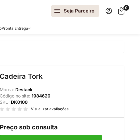
0
Seja Parceiro
o
Pronta Entrega
arrinhos
Cadeira Tork
spelhos
 e Laterais
Marca:
Destack
Código no site:
1984620
ro
SKU:
DK0100
ar
Visualizar avaliações
Preço sob consulta