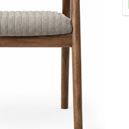
Sofás Retráteis
Tapetes
Bancos e Puffs