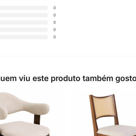
0
0
0
0
0
uem viu este produto também gost