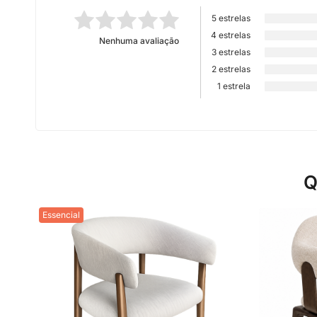
5 estrelas
4 estrelas
Nenhuma avaliação
3 estrelas
2 estrelas
1 estrela
Q
Essencial