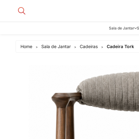
Sala de Jantar
S
Aparadore
Home
Sala de Jantar
Cadeiras
Cadeira Tork
>
>
>
Buffets e B
Cadeiras
Carrinhos d
Adegas
Mesas de J