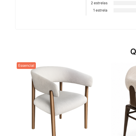
2 estrelas
1 estrela
Q
Essencial