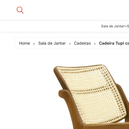
Sala de Jantar
S
Aparadore
Home
Sala de Jantar
Cadeiras
Cadeira Tupi 
>
>
>
Buffets e B
Cadeiras
Carrinhos d
Adegas
Mesas de J