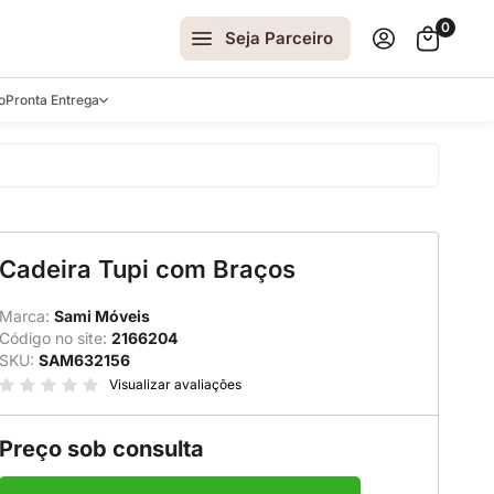
0
Seja Parceiro
o
Pronta Entrega
arrinhos
Cadeira Tupi com Braços
spelhos
 e Laterais
Marca:
Sami Móveis
Código no site:
2166204
ro
SKU:
SAM632156
ar
Visualizar avaliações
Preço sob consulta