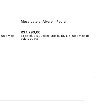
Mesa Lateral Alva em Pedra
Mesa de
Entrega
R$ 1.290,00
R$ 15.9
,00 à vista
6x de R$ 215,00 sem juros ou R$ 1.161,00 à vista no
10x de R$
boleto ou pix
vista no b