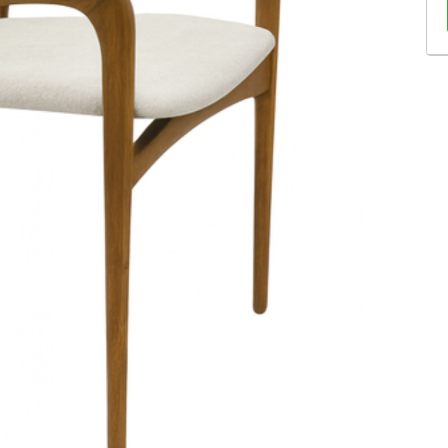
Sofás Retráteis
Tapetes
Bancos e Puffs