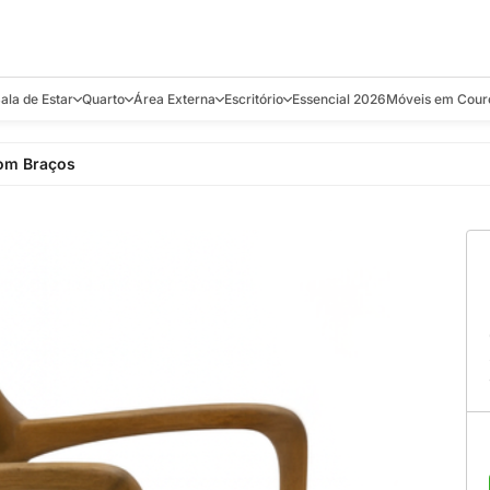
ala de Estar
Quarto
Área Externa
Escritório
Essencial 2026
Móveis em Cour
s
Bistrôs e Banquetas
Camas e Cabeceiras
Balanços
Cadeiras
Aparadores e C
com Braços
alcões
Chaises
Colchões
Banquetas e Bistrôs
Escrivaninhas
Banquetas
Mesa de Centro
Cômodas
Cadeiras
Estantes
Cadeiras
e Bar, Chá e
Mesas Laterais e de Apoio
Mesas de Cabeceira
Carrinho Bar
Camas
Poltronas
Sofás Cama
Chaises
Decoração e E
antar
Racks e Sofá Table
Recamier e Bancos
Espreguiçadeiras
Mesas de Apoio
Puffs e Bancos
Mesas
Mesas de Cent
Sofás
Mesas de Centro
Mesas de Jant
Sofás Curvos e Orgânicos
Mesas Laterais
Móveis Soltos
Sofás Elétricos
Poltronas
Poltronas
Sofás Fixos e Ilha
Sofás
Sofás