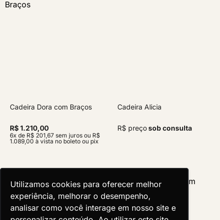
Cadeira Dora com Braços
Cadeira Alicia
R$ 1.210,00
R$ preço
sob consulta
6x de R$ 201,67 sem juros ou R$
1.089,00 à vista no boleto ou pix
Utilizamos cookies para oferecer melhor
Utilizamos cookies para oferecer melhor
experiência, melhorar o desempenho,
experiência, melhorar o desempenho,
analisar como você interage em nosso site e
analisar como você interage em nosso site e
personalizar conteúdo. Ao utilizar este site,
personalizar conteúdo. Ao utilizar este site,