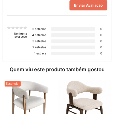
5 estrelas
0
Nenhuma
4 estrelas
0
avaliação
3 estrelas
0
2 estrelas
0
1 estrela
0
Quem viu este produto também gostou
Essencial