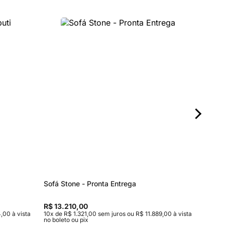
Sofá Stone - Pronta Entrega
Mesa La
R$ 13.210,00
R$ 1.29
,00 à vista
10x de R$ 1.321,00 sem juros ou R$ 11.889,00 à vista
6x de R$ 
no boleto ou pix
boleto ou