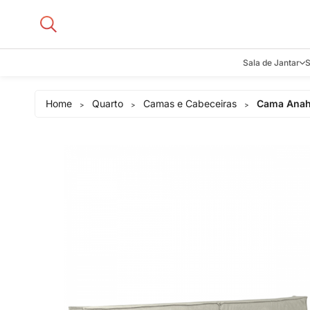
Sala de Jantar
S
Aparadore
Home
Quarto
Camas e Cabeceiras
Cama Anah
>
>
>
Buffets e B
Cadeiras
Carrinhos d
Adegas
Mesas de J