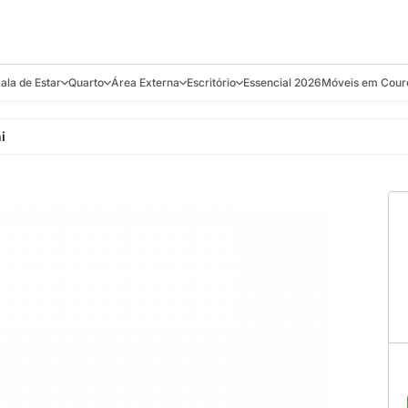
ala de Estar
Quarto
Área Externa
Escritório
Essencial 2026
Móveis em Cour
s
Bistrôs e Banquetas
Camas e Cabeceiras
Balanços
Cadeiras
Aparadores e C
i
alcões
Chaises
Colchões
Banquetas e Bistrôs
Escrivaninhas
Banquetas
Mesa de Centro
Cômodas
Cadeiras
Estantes
Cadeiras
e Bar, Chá e
Mesas Laterais e de Apoio
Mesas de Cabeceira
Carrinho Bar
Camas
Poltronas
Sofás Cama
Chaises
Decoração e E
antar
Racks e Sofá Table
Recamier e Bancos
Espreguiçadeiras
Mesas de Apoio
Puffs e Bancos
Mesas
Mesas de Cent
Sofás
Mesas de Centro
Mesas de Jant
Sofás Curvos e Orgânicos
Mesas Laterais
Móveis Soltos
Sofás Elétricos
Poltronas
Poltronas
Sofás Fixos e Ilha
Sofás
Sofás