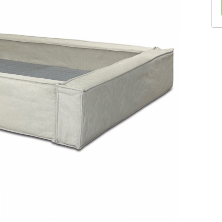
Sofás Retráteis
Tapetes
Bancos e Puffs