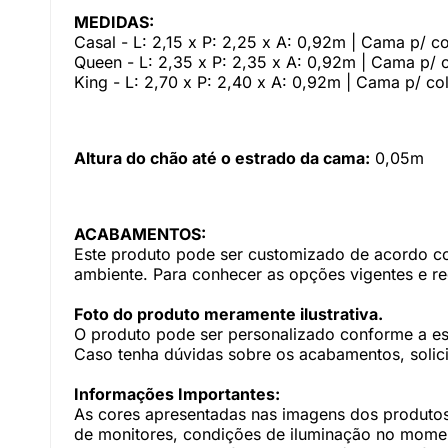
MEDIDAS:
Casal - L: 2,15 x P: 2,25 x A: 0,92m | Cama p/ c
Queen - L: 2,35 x P: 2,35 x A: 0,92m | Cama p/ 
King - L: 2,70 x P: 2,40 x A: 0,92m | Cama p/ c
Altura do chão até o estrado da cama:
0,05m
ACABAMENTOS:
Este produto pode ser customizado de acordo com
ambiente. Para conhecer as opções vigentes e r
Foto do produto meramente ilustrativa.
O produto pode ser personalizado conforme a e
Caso tenha dúvidas sobre os acabamentos, solici
Informações Importantes:
As cores apresentadas nas imagens dos produtos
de monitores, condições de iluminação no momento