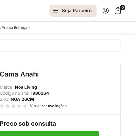
0
Seja Parceiro
o
Pronta Entrega
arrinhos
Cama Anahi
spelhos
 e Laterais
Marca:
Noa Living
Código no site:
1986264
ro
SKU:
NOA126CM
ar
Visualizar avaliações
Preço sob consulta