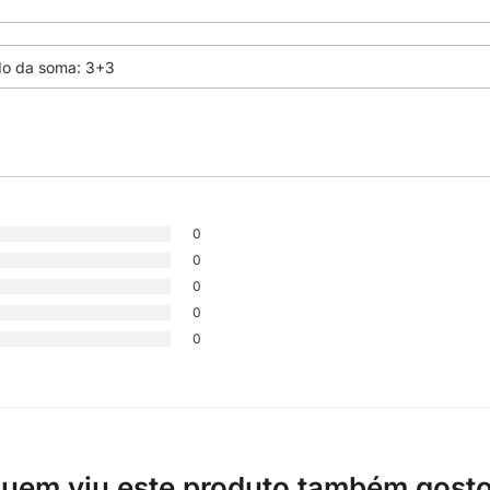
0
0
0
0
0
uem viu este produto também gost