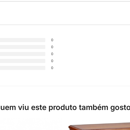
0
0
0
0
0
uem viu este produto também gost