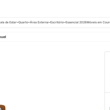
ala de Estar
Quarto
Área Externa
Escritório
Essencial 2026
Móveis em Cour
s
Bistrôs e Banquetas
Camas e Cabeceiras
Balanços
Cadeiras
Aparadores e C
uel
alcões
Chaises
Colchões
Banquetas e Bistrôs
Escrivaninhas
Banquetas
Mesa de Centro
Cômodas
Cadeiras
Estantes
Cadeiras
e Bar, Chá e
Mesas Laterais e de Apoio
Mesas de Cabeceira
Carrinho Bar
Camas
Poltronas
Sofás Cama
Chaises
Decoração e E
antar
Racks e Sofá Table
Recamier e Bancos
Espreguiçadeiras
Mesas de Apoio
Puffs e Bancos
Mesas
Mesas de Cent
Sofás
Mesas de Centro
Mesas de Jant
Sofás Curvos e Orgânicos
Mesas Laterais
Móveis Soltos
Sofás Elétricos
Poltronas
Poltronas
Sofás Fixos e Ilha
Sofás
Sofás