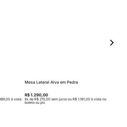
Mesa Lateral Alva em Pedra
Mesa de
R$ 1.290,00
R$ 1.76
889,00 à vista
6x de R$ 215,00 sem juros ou R$ 1.161,00 à vista no
8x de R$ 
boleto ou pix
no boleto