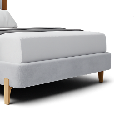
Sofás Retráteis
Tapetes
Bancos e Puffs