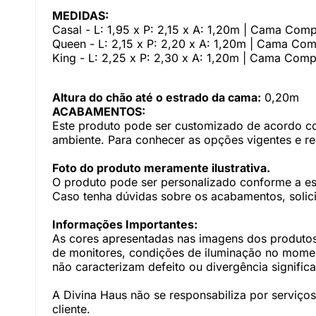
MEDIDAS:
Casal - L: 1,95 x P: 2,15 x A: 1,20m | Cama Comp
Queen - L: 2,15 x P: 2,20 x A: 1,20m | Cama Com
King - L: 2,25 x P: 2,30 x A: 1,20m | Cama Comp
Altura do chão até o estrado da cama:
0,20m
ACABAMENTOS:
Este produto pode ser customizado de acordo com
ambiente. Para conhecer as opções vigentes e r
Foto do produto meramente ilustrativa.
O produto pode ser personalizado conforme a e
Caso tenha dúvidas sobre os acabamentos, solici
Informações Importantes:
As cores apresentadas nas imagens dos produtos
de monitores, condições de iluminação no momento
não caracterizam defeito ou divergência significa
A Divina Haus não se responsabiliza por serviç
cliente.