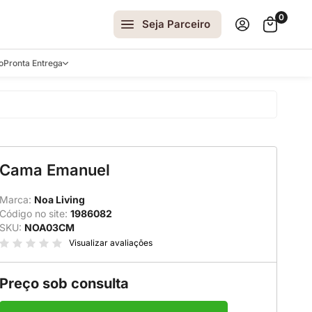
0
Seja Parceiro
o
Pronta Entrega
arrinhos
Cama Emanuel
spelhos
 e Laterais
Marca:
Noa Living
Código no site:
1986082
ro
SKU:
NOA03CM
ar
Visualizar avaliações
Preço sob consulta