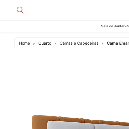
Sala de Jantar
S
Aparadore
Home
Quarto
Camas e Cabeceiras
Cama Eman
>
>
>
Buffets e B
Cadeiras
Carrinhos d
Adegas
Mesas de J