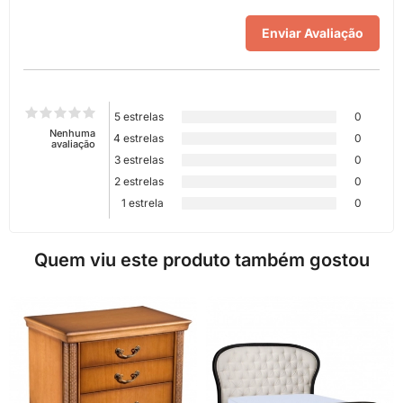
5 estrelas
0
Nenhuma
4 estrelas
0
avaliação
3 estrelas
0
2 estrelas
0
1 estrela
0
Quem viu este produto também gostou