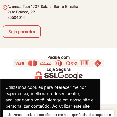
Avenida Tupi 1737, Sala 2, Bairro Brasília
Pato Branco, PR
85504014
Seja parceiro
Pague com
Loja Segura
Acompanhe
Utilizamos cookies para oferecer melhor
Utilizamos cookies para oferecer melhor
experiência, melhorar o desempenho,
experiência, melhorar o desempenho,
analisar como você interage em nosso site e
analisar como você interage em nosso site e
personalizar conteúdo. Ao utilizar este site,
personalizar conteúdo. Ao utilizar este site,
você concorda com o uso de cookies.
você concorda com o uso de cookies.
© 2000 - 2026 - Divina Haus - CNPJ: 18.930.821/0001-92
Utilizamos cookies para oferecer melhor experiência, desempenho e