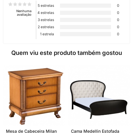
5 estrelas
0
Nenhuma
4 estrelas
0
avaliação
3 estrelas
0
2 estrelas
0
1 estrela
0
Quem viu este produto também gostou
Mesa de Cabeceira Milan
Cama Medellin Estofada