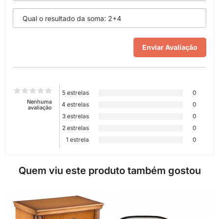
5 estrelas
0
Nenhuma
4 estrelas
0
avaliação
3 estrelas
0
2 estrelas
0
1 estrela
0
Quem viu este produto também gostou