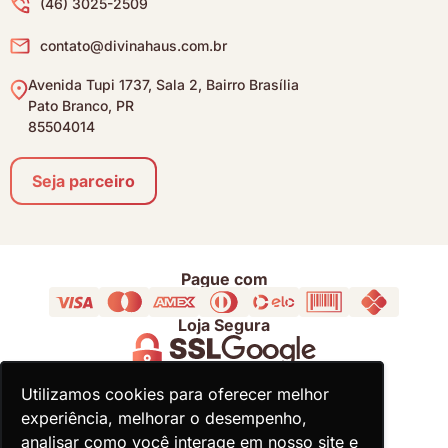
(46) 3025-2509
contato@divinahaus.com.br
Avenida Tupi 1737, Sala 2, Bairro Brasília
Pato Branco, PR
85504014
Seja parceiro
Pague com
Loja Segura
Acompanhe
Utilizamos cookies para oferecer melhor
Utilizamos cookies para oferecer melhor
experiência, melhorar o desempenho,
experiência, melhorar o desempenho,
analisar como você interage em nosso site e
analisar como você interage em nosso site e