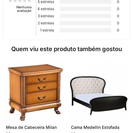
5 estrelas
0
Nenhuma
4 estrelas
0
avaliação
3 estrelas
0
2 estrelas
0
1 estrela
0
Quem viu este produto também gostou
Mesa de Cabeceira Milan
Cama Medellin Estofada