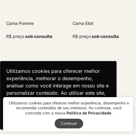
Cama Pomme
Cama Eliot
R$ preço
sob consulta
R$ preço
sob consulta
Utilizamos cookies para oferecer melhor
Utilizamos cookies para oferecer melhor
experiência, melhorar o desempenho,
experiência, melhorar o desempenho,
analisar como você interage em nosso site e
analisar como você interage em nosso site e
personalizar conteúdo. Ao utilizar este site,
personalizar conteúdo. Ao utilizar este site,
você concorda com o uso de cookies.
você concorda com o uso de cookies.
Utilizamos cookies para oferecer melhor experiência, desempenho e
recomendar conteúdos de seu interesse. Ao continuar, você
Política de Privacidade
concorda com a nossa
.
Ok, entendi!
Ok, entendi!
Receba novidades
Continuar