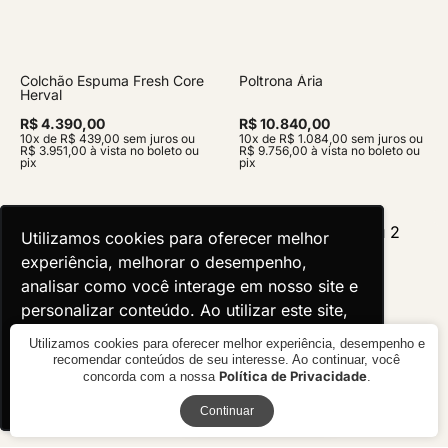
Colchão Espuma Fresh Core
Poltrona Ária
Herval
R$ 4.390,00
R$ 10.840,00
10x de R$ 439,00 sem juros ou
10x de R$ 1.084,00 sem juros ou
R$ 3.951,00 à vista no boleto ou
R$ 9.756,00 à vista no boleto ou
pix
pix
Utilizamos cookies para oferecer melhor
Utilizamos cookies para oferecer melhor
experiência, melhorar o desempenho,
experiência, melhorar o desempenho,
analisar como você interage em nosso site e
analisar como você interage em nosso site e
personalizar conteúdo. Ao utilizar este site,
personalizar conteúdo. Ao utilizar este site,
você concorda com o uso de cookies.
você concorda com o uso de cookies.
Utilizamos cookies para oferecer melhor experiência, desempenho e
recomendar conteúdos de seu interesse. Ao continuar, você
Política de Privacidade
concorda com a nossa
.
Ok, entendi!
Ok, entendi!
Receba novidades
Continuar