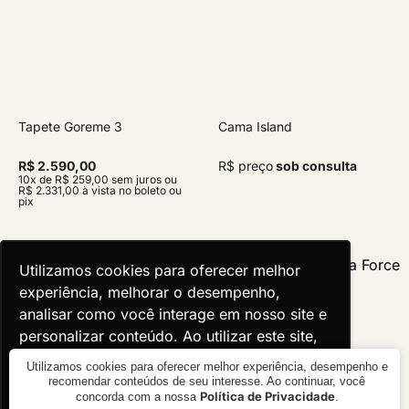
Tapete Goreme 3
Cama Island
R$ 2.590,00
R$ preço
sob consulta
10x de R$ 259,00 sem juros ou
R$ 2.331,00 à vista no boleto ou
pix
Utilizamos cookies para oferecer melhor
Utilizamos cookies para oferecer melhor
experiência, melhorar o desempenho,
experiência, melhorar o desempenho,
analisar como você interage em nosso site e
analisar como você interage em nosso site e
personalizar conteúdo. Ao utilizar este site,
personalizar conteúdo. Ao utilizar este site,
você concorda com o uso de cookies.
você concorda com o uso de cookies.
Utilizamos cookies para oferecer melhor experiência, desempenho e
recomendar conteúdos de seu interesse. Ao continuar, você
Política de Privacidade
concorda com a nossa
.
Ok, entendi!
Ok, entendi!