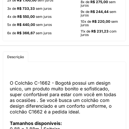
2x de
R$ 1.100,00
sem juros
8x de
R$ 275,00
sem
juros
3x de
R$ 733,33
sem juros
9x de
R$ 244,44
sem
juros
4x de
R$ 550,00
sem juros
10x de
R$ 220,00
sem
5x de
R$ 440,00
sem juros
juros
11x de
R$ 231,23
com
6x de
R$ 366,67
sem juros
juros
Descrição
O Colchão C-1662 - Bogotá possui um design
unico, um produto muito bonito e sofisticado,
super confortável para estar com você em todas
as ocasiões . Se você busca um colchão com
design diferenciado e um conforto uniforme, o
colchão C1662 é a pedida ideal.
Tamanhos disponíveis: